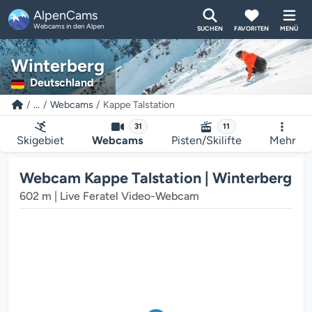
AlpenCams
Webcams in den Alpen
SUCHEN
FAVORITEN
MENÜ
Winterberg
Deutschland
...
Webcams
Kappe Talstation
31
11
Der Webcam-Mediaplayer wird geladen...
Skigebiet
Webcams
Pisten/Skilifte
Mehr
Webcam Kappe Talstation | Winterberg
602 m | Live Feratel Video-Webcam