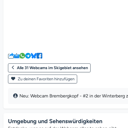
Alle 31 Webcams im Skigebiet ansehen
Zu deinen Favoriten hinzufügen
Neu: Webcam Brembergkopf - #2 in der Winterberg z
Umgebung und Sehenswürdigkeiten