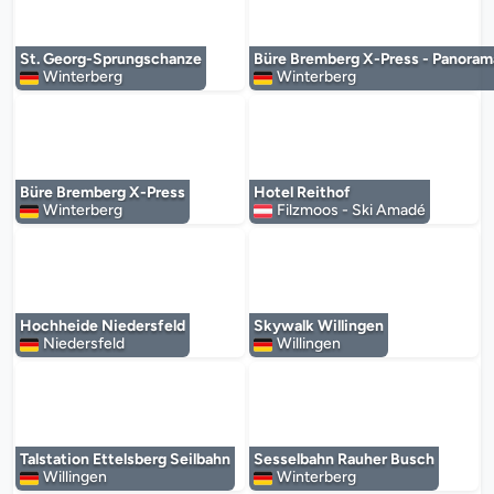
Der Mediaplayer wird geladen...
Der Mediaplayer 
St. Georg-Sprungschanze
Büre Bremberg X-Press - Panoram
Winterberg
Winterberg
Der Mediaplayer wird geladen...
Der Mediaplayer 
Büre Bremberg X-Press
Hotel Reithof
Winterberg
Filzmoos - Ski Amadé
Der Mediaplayer wird geladen...
Der Mediaplayer 
Hochheide Niedersfeld
Skywalk Willingen
Niedersfeld
Willingen
Der Mediaplayer wird geladen...
Der Mediaplayer 
Talstation Ettelsberg Seilbahn
Sesselbahn Rauher Busch
Willingen
Winterberg