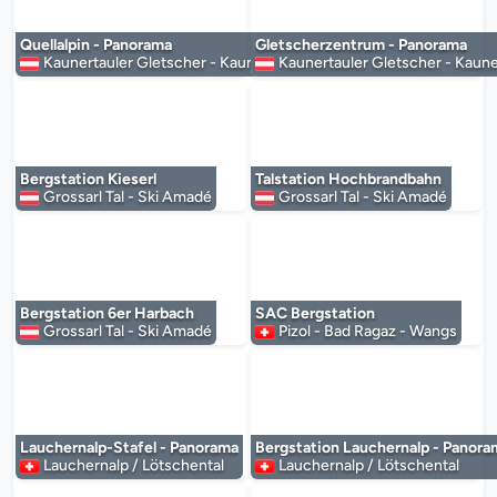
Der Mediaplayer wird geladen...
Der Mediaplayer 
Quellalpin - Panorama
Gletscherzentrum - Panorama
Kaunertauler Gletscher - Kaunertal
Kaunertauler Gletscher - Kaune
Der Mediaplayer wird geladen...
Der Mediaplayer 
Bergstation Kieserl
Talstation Hochbrandbahn
Grossarl Tal - Ski Amadé
Grossarl Tal - Ski Amadé
Der Mediaplayer wird geladen...
Der Mediaplayer 
Bergstation 6er Harbach
SAC Bergstation
Grossarl Tal - Ski Amadé
Pizol - Bad Ragaz - Wangs
Der Mediaplayer wird geladen...
Der Mediaplayer 
Lauchernalp-Stafel - Panorama
Bergstation Lauchernalp - Panora
Lauchernalp / Lötschental
Lauchernalp / Lötschental