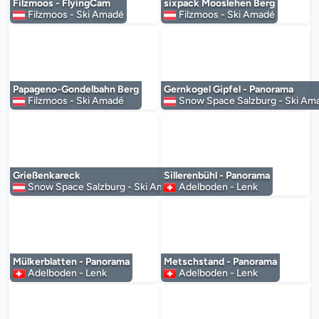
Filzmoos - FlyingCam
sixpack Mooslehen Berg
Filzmoos - Ski Amadé
Filzmoos - Ski Amadé
Der Mediaplayer wird geladen...
Der Mediaplayer 
Papageno-Gondelbahn Berg
Gernkogel Gipfel - Panorama
Filzmoos - Ski Amadé
Snow Space Salzburg - Ski Am
Der Mediaplayer wird geladen...
Der Mediaplayer 
Grießenkareck
Sillerenbühl - Panorama
Snow Space Salzburg - Ski Amadé
Adelboden - Lenk
Der Mediaplayer wird geladen...
Der Mediaplayer 
Mülkerblatten - Panorama
Metschstand - Panorama
Adelboden - Lenk
Adelboden - Lenk