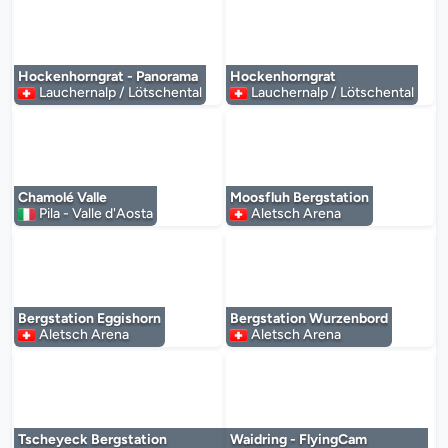
Der Mediaplayer wird geladen...
Der Mediaplayer 
Hockenhorngrat - Panorama
Hockenhorngrat
Lauchernalp / Lötschental
Lauchernalp / Lötschental
Der Mediaplayer wird geladen...
Der Mediaplayer 
Chamolé Valle
Moosfluh Bergstation
Pila - Valle d'Aosta
Aletsch Arena
Der Mediaplayer wird geladen...
Der Mediaplayer 
Bergstation Eggishorn
Bergstation Wurzenbord
Aletsch Arena
Aletsch Arena
Der Mediaplayer wird geladen...
Der Mediaplayer 
Tscheyeck Bergstation
Waidring - FlyingCam