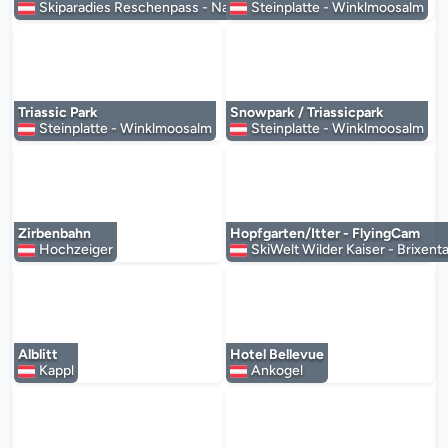
Skiparadies Reschenpass - Nauders
Steinplatte - Winklmoosalm
Der Mediaplayer wird geladen...
Der Mediaplayer 
Triassic Park
Snowpark / Triassicpark
Steinplatte - Winklmoosalm
Steinplatte - Winklmoosalm
Der Mediaplayer wird geladen...
Der Mediaplayer 
Zirbenbahn
Hopfgarten/Itter - FlyingCam
Hochzeiger
SkiWelt Wilder Kaiser - Brixenta
Der Mediaplayer wird geladen...
Der Mediaplayer 
Alblitt
Hotel Bellevue
Kappl
Ankogel