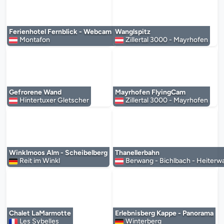
Der Mediaplayer wird geladen...
Der Mediaplayer 
Ferienhotel Fernblick - Webcam 2
Wanglspitz
Montafon
Zillertal 3000 - Mayrhofen
Der Mediaplayer wird geladen...
Der Mediaplayer 
Gefrorene Wand
Mayrhofen FlyingCam
Hintertuxer Gletscher
Zillertal 3000 - Mayrhofen
Der Mediaplayer wird geladen...
Der Mediaplayer 
Winklmoos Alm - Scheibelberg
Thanellerbahn
Reit im Winkl
Berwang - Bichlbach - Heiterw
Der Mediaplayer wird geladen...
Der Mediaplayer 
Chalet LaMarmotte
Erlebnisberg Kappe - Panorama
Les Sybelles
Winterberg