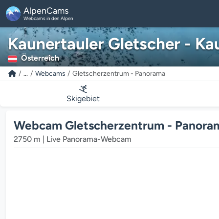
AlpenCams
Webcams in den Alpen
Kaunertauler Gletscher - Ka
Österreich
...
Webcams
Gletscherzentrum - Panorama
Skigebiet
Webcam Gletscherzentrum - Panorama 
2750 m | Live Panorama-Webcam