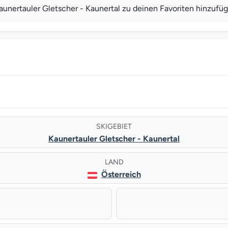
nertauler Gletscher - Kaunertal zu deinen Favoriten hinzufü
SKIGEBIET
Kaunertauler Gletscher - Kaunertal
LAND
Österreich