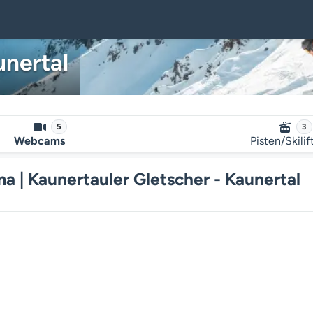
unertal
5
3
Webcams
Pisten/Skilif
| Kaunertauler Gletscher - Kaunertal