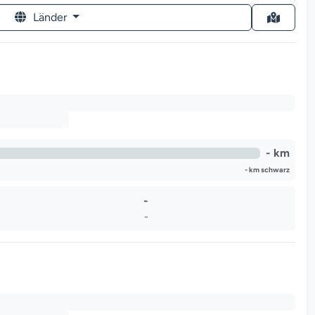
Länder
- km
- km schwarz
-
-