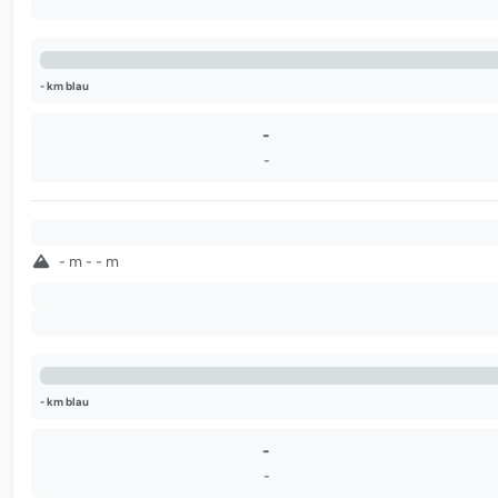
-
- km blau
-
-
-
- m - - m
-
-
- km blau
-
-