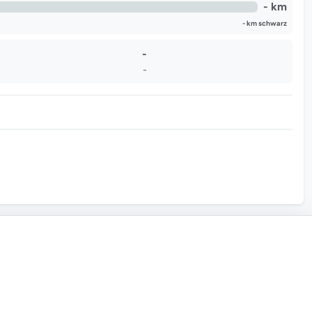
- km
- km schwarz
-
-