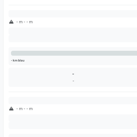
-
- m - - m
-
-
- km blau
-
-
-
- m - - m
-
-