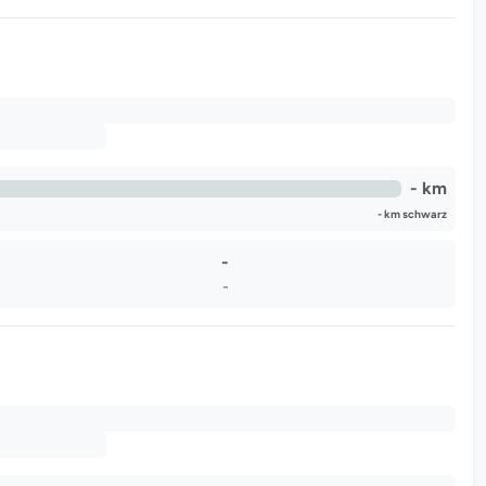
- km
- km schwarz
-
-