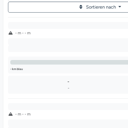
Sortieren nach
-
- m - - m
-
-
- km blau
-
-
-
- m - - m
-