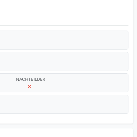
NACHTBILDER