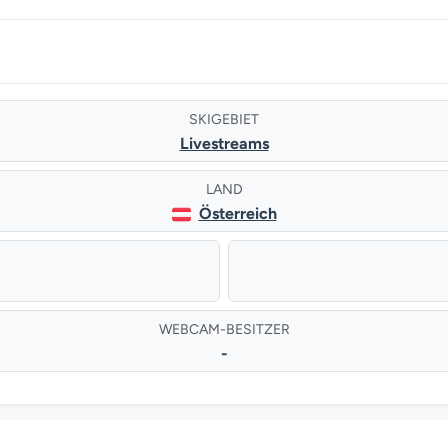
SKIGEBIET
Livestreams
LAND
Österreich
WEBCAM-BESITZER
-