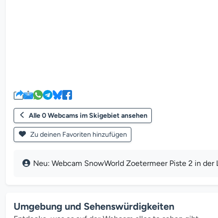
Alle 0 Webcams im Skigebiet ansehen
Zu deinen Favoriten hinzufügen
Neu: Webcam SnowWorld Zoetermeer Piste 2 in der L
Umgebung und Sehenswürdigkeiten