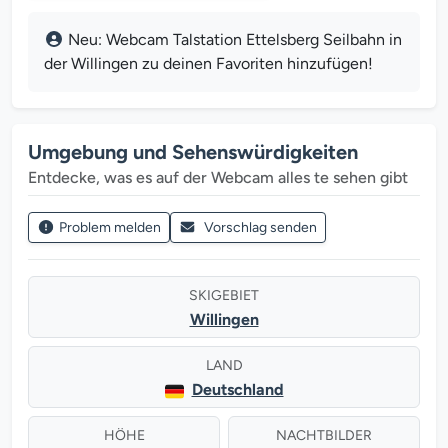
Neu: Webcam Talstation Ettelsberg Seilbahn in
der Willingen zu deinen Favoriten hinzufügen!
Umgebung und Sehenswürdigkeiten
Entdecke, was es auf der Webcam alles te sehen gibt
Problem melden
Vorschlag senden
SKIGEBIET
Willingen
LAND
Deutschland
HÖHE
NACHTBILDER