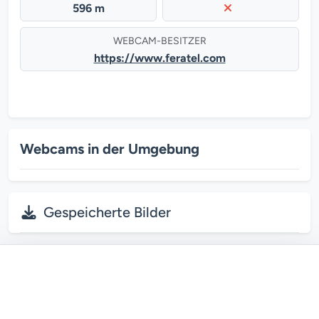
596 m
WEBCAM-BESITZER
https://www.feratel.com
Webcams in der Umgebung
Gespeicherte Bilder