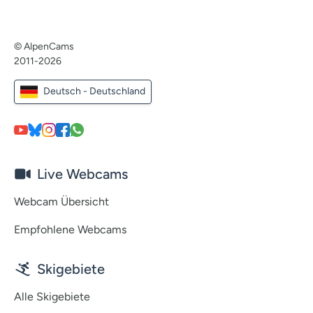
© AlpenCams
2011-2026
Deutsch - Deutschland
Live Webcams
Webcam Übersicht
Empfohlene Webcams
Skigebiete
Alle Skigebiete