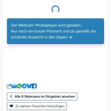
ebcam-Mediaplayer wird geladen...
Der Webcam-Mediaplayer wird geladen...
Nur noch ein kurzer Moment und du genießt die
schönste Aussicht in den Alpen! ☀️
Alle 8 Webcams im Skigebiet ansehen
Zu deinen Favoriten hinzufügen