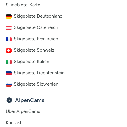
Skigebiete-Karte
Skigebiete Deutschland
Skigebiete Österreich
Skigebiete Frankreich
Skigebiete Schweiz
Skigebiete Italien
Skigebiete Liechtenstein
Skigebiete Slowenien
AlpenCams
Über AlpenCams
Kontakt