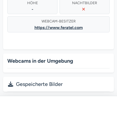
HÖHE
NACHTBILDER
-
WEBCAM-BESITZER
https://www.feratel.com
Webcams in der Umgebung
Gespeicherte Bilder