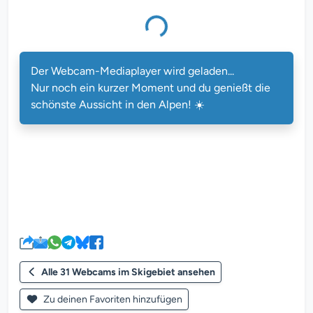
Der Webcam-Mediaplayer wird geladen...
Nur noch ein kurzer Moment und du genießt die
schönste Aussicht in den Alpen! ☀️
Alle 31 Webcams im Skigebiet ansehen
Zu deinen Favoriten hinzufügen