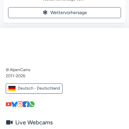
Wettervorhersage
© AlpenCams
2011-2026
Deutsch - Deutschland
Live Webcams