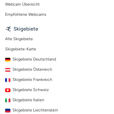
Webcam Übersicht
Empfohlene Webcams
Skigebiete
Alle Skigebiete
Skigebiete-Karte
Skigebiete Deutschland
Skigebiete Österreich
Skigebiete Frankreich
Skigebiete Schweiz
Skigebiete Italien
Skigebiete Liechtenstein