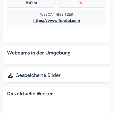
810 m
WEBCAM-BESITZER
https://www.feratel.com
Webcams in der Umgebung
Gespeicherte Bilder
Das aktuelle Wetter