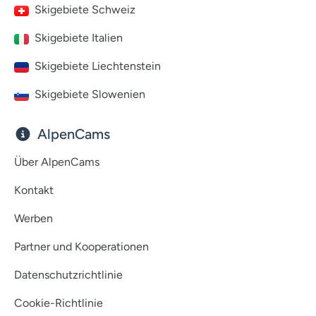
Skigebiete Schweiz
Skigebiete Italien
Skigebiete Liechtenstein
Skigebiete Slowenien
AlpenCams
Über AlpenCams
Kontakt
Werben
Partner und Kooperationen
Datenschutzrichtlinie
Cookie-Richtlinie