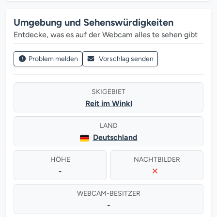
Umgebung und Sehenswürdigkeiten
Entdecke, was es auf der Webcam alles te sehen gibt
Problem melden
Vorschlag senden
SKIGEBIET
Reit im Winkl
LAND
Deutschland
HÖHE
NACHTBILDER
-
WEBCAM-BESITZER
-