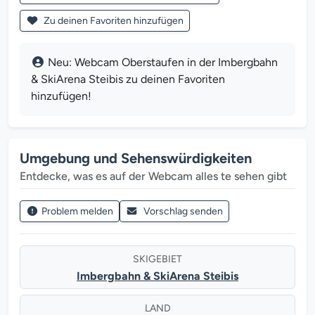
Zu deinen Favoriten hinzufügen
Neu: Webcam Oberstaufen in der Imbergbahn
& SkiArena Steibis zu deinen Favoriten
hinzufügen!
Umgebung und Sehenswürdigkeiten
Entdecke, was es auf der Webcam alles te sehen gibt
Problem melden
Vorschlag senden
SKIGEBIET
Imbergbahn & SkiArena Steibis
LAND