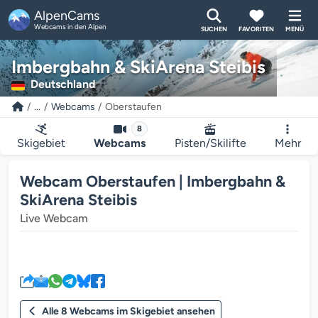
AlpenCams
Webcams in den Alpen
SUCHEN
FAVORITEN
MENÜ
Imbergbahn & SkiArena Steibis
Deutschland
...
Webcams
Oberstaufen
8
Skigebiet
Webcams
Pisten/Skilifte
Mehr
Webcam Oberstaufen | Imbergbahn &
SkiArena Steibis
Live Webcam
Der Webcam-Mediaplayer wird g
Alle 8 Webcams im Skigebiet ansehen