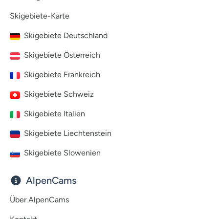
Skigebiete-Karte
Skigebiete Deutschland
Skigebiete Österreich
Skigebiete Frankreich
Skigebiete Schweiz
Skigebiete Italien
Skigebiete Liechtenstein
Skigebiete Slowenien
AlpenCams
Über AlpenCams