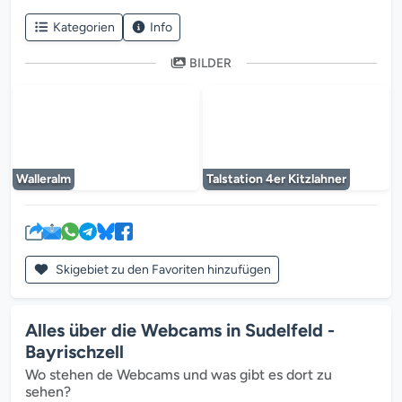
Kategorien
Info
BILDER
Der Mediaplayer wird geladen...
Der Mediaplayer 
Walleralm
Talstation 4er Kitzlahner
Skigebiet zu den Favoriten hinzufügen
Alles über die Webcams in Sudelfeld -
Bayrischzell
Wo stehen de Webcams und was gibt es dort zu
sehen?