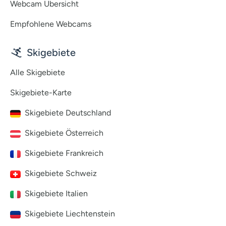
Webcam Übersicht
Empfohlene Webcams
Skigebiete
Alle Skigebiete
Skigebiete-Karte
Skigebiete Deutschland
Skigebiete Österreich
Skigebiete Frankreich
Skigebiete Schweiz
Skigebiete Italien
Skigebiete Liechtenstein