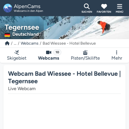
AlpenCams
Webcams in den Alpen
SUCHEN
FAVORITEN
MENÜ
Tegernsee
Deutschland
...
Webcams
Bad Wiessee - Hotel Bellevue
10
Skigebiet
Webcams
Pisten/Skilifte
Mehr
Webcam Bad Wiessee - Hotel Bellevue |
Tegernsee
Live Webcam