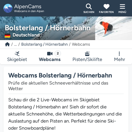
AlpenCams
Webcams in den Alpen
SUCHEN
FAVORITEN
MENÜ
Bolsterlang / Hörnerbahn
Deutschland
...
Bolsterlang / Hörnerbahn
Webcams
2
Skigebiet
Webcams
Pisten/Skilifte
Mehr
Webcams Bolsterlang / Hörnerbahn
Prüfe die aktuellen Schneeverhältnisse und das
Wetter
Schau dir die 2 Live-Webcams im Skigebiet
Bolsterlang / Hörnerbahn an! Sieh dir sofort die
aktuelle Schneehöhe, die Wetterbedingungen und die
Auslastung auf den Pisten an. Perfekt für deine Ski-
oder Snowboardpläne!