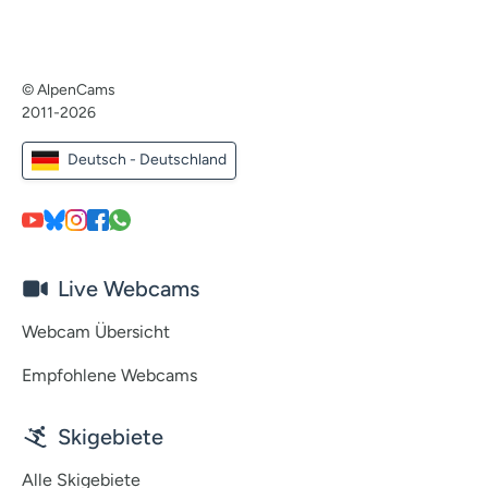
© AlpenCams
2011-2026
Deutsch - Deutschland
Live Webcams
Webcam Übersicht
Empfohlene Webcams
Skigebiete
Alle Skigebiete