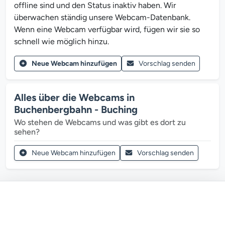
offline sind und den Status inaktiv haben. Wir
überwachen ständig unsere Webcam-Datenbank.
Wenn eine Webcam verfügbar wird, fügen wir sie so
schnell wie möglich hinzu.
Neue Webcam hinzufügen
Vorschlag senden
Alles über die Webcams in
Buchenbergbahn - Buching
Wo stehen de Webcams und was gibt es dort zu
sehen?
Neue Webcam hinzufügen
Vorschlag senden