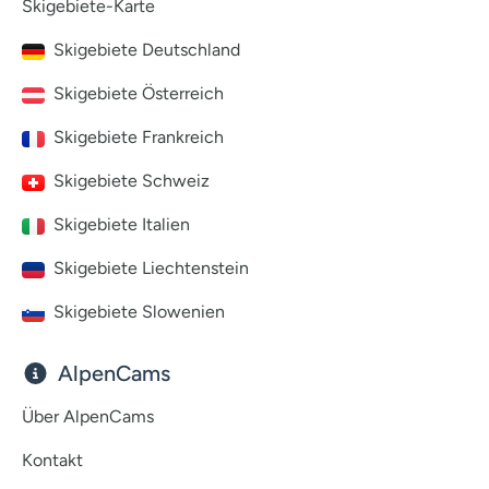
Skigebiete-Karte
Skigebiete Deutschland
Skigebiete Österreich
Skigebiete Frankreich
Skigebiete Schweiz
Skigebiete Italien
Skigebiete Liechtenstein
Skigebiete Slowenien
AlpenCams
Über AlpenCams
Kontakt