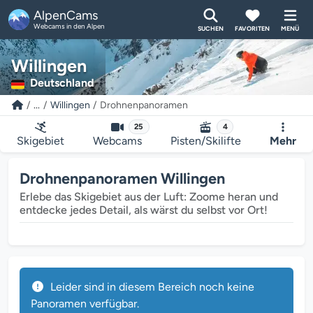
AlpenCams
Webcams in den Alpen
SUCHEN
FAVORITEN
MENÜ
Willingen
Deutschland
...
Willingen
Drohnenpanoramen
25
4
Skigebiet
Webcams
Pisten/Skilifte
Mehr
Drohnenpanoramen Willingen
Erlebe das Skigebiet aus der Luft: Zoome heran und
entdecke jedes Detail, als wärst du selbst vor Ort!
Leider sind in diesem Bereich noch keine
Panoramen verfügbar.