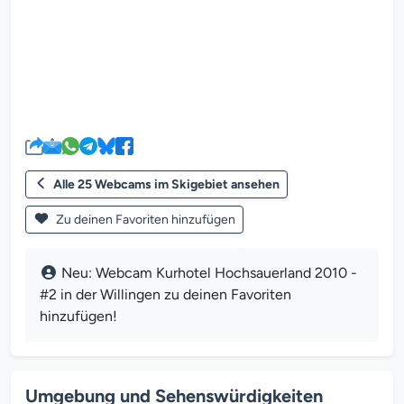
Der Webcam-Mediaplayer wird g
Alle 25 Webcams im Skigebiet ansehen
Zu deinen Favoriten hinzufügen
Neu: Webcam Kurhotel Hochsauerland 2010 -
#2 in der Willingen zu deinen Favoriten
hinzufügen!
Umgebung und Sehenswürdigkeiten