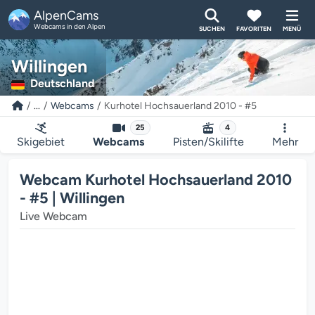
AlpenCams
Webcams in den Alpen
SUCHEN
FAVORITEN
MENÜ
Willingen
Deutschland
...
Webcams
Kurhotel Hochsauerland 2010 - #5
25
4
Skigebiet
Webcams
Pisten/Skilifte
Mehr
Webcam Kurhotel Hochsauerland 2010
- #5 | Willingen
Live Webcam