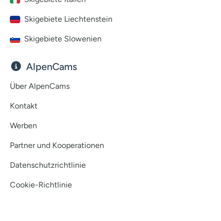
Skigebiete Liechtenstein
Skigebiete Slowenien
AlpenCams
Über AlpenCams
Kontakt
Werben
Partner und Kooperationen
Datenschutzrichtlinie
Cookie-Richtlinie