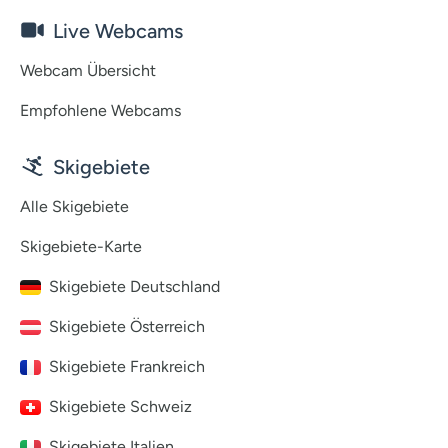
Live Webcams
Webcam Übersicht
Empfohlene Webcams
Skigebiete
Alle Skigebiete
Skigebiete-Karte
Skigebiete Deutschland
Skigebiete Österreich
Skigebiete Frankreich
Skigebiete Schweiz
Skigebiete Italien