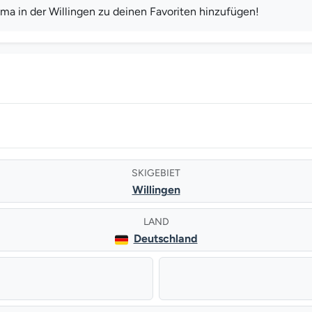
 in der Willingen zu deinen Favoriten hinzufügen!
SKIGEBIET
Willingen
LAND
Deutschland