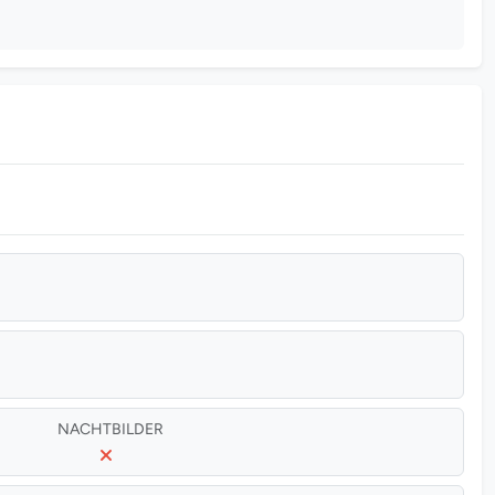
NACHTBILDER