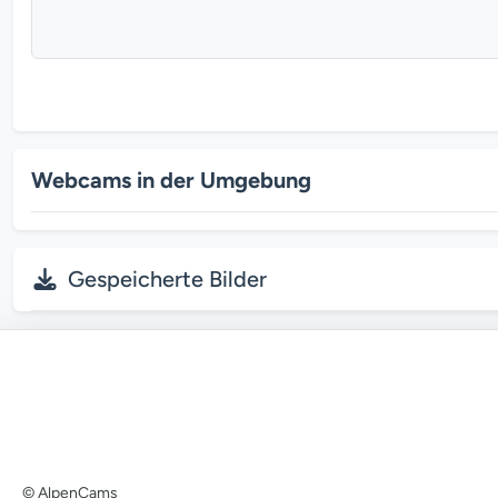
Webcams in der Umgebung
Gespeicherte Bilder
© AlpenCams