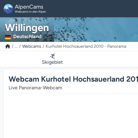
AlpenCams
Webcams in den Alpen
Willingen
Deutschland
...
Webcams
Kurhotel Hochsauerland 2010 - Panorama
Skigebiet
Webcam Kurhotel Hochsauerland 2010
Live Panorama-Webcam