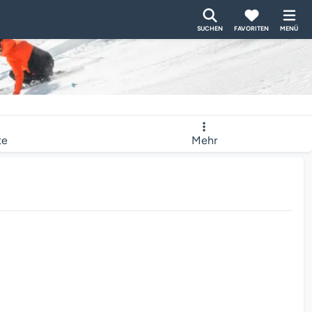
SUCHEN
FAVORITEN
MENÜ
te
Mehr