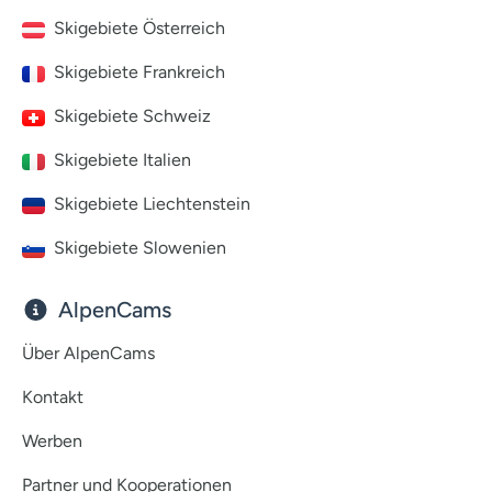
Skigebiete Österreich
Skigebiete Frankreich
Skigebiete Schweiz
Skigebiete Italien
Skigebiete Liechtenstein
Skigebiete Slowenien
AlpenCams
Über AlpenCams
Kontakt
Werben
Partner und Kooperationen