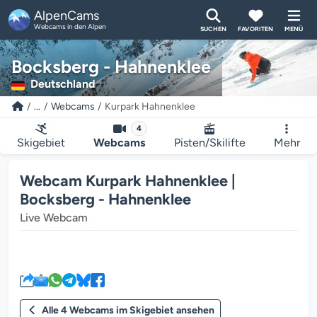
AlpenCams
Webcams in den Alpen
SUCHEN
FAVORITEN
MENÜ
Bocksberg - Hahnenklee
Deutschland
...
Webcams
Kurpark Hahnenklee
4
Skigebiet
Webcams
Pisten/Skilifte
Mehr
Webcam Kurpark Hahnenklee |
Bocksberg - Hahnenklee
Live Webcam
Der Webcam-Mediaplayer wird g
Alle 4 Webcams im Skigebiet ansehen