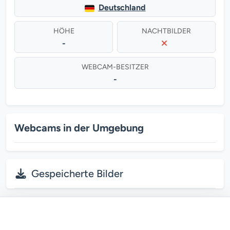
Deutschland
HÖHE
NACHTBILDER
-
WEBCAM-BESITZER
-
Webcams in der Umgebung
Gespeicherte Bilder