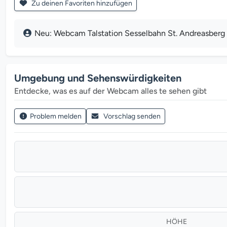
Zu deinen Favoriten hinzufügen
Neu: Webcam Talstation Sesselbahn St. Andreasberg 
Umgebung und Sehenswürdigkeiten
Entdecke, was es auf der Webcam alles te sehen gibt
Problem melden
Vorschlag senden
HÖHE