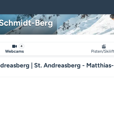
-Schmidt-Berg
4
Webcams
Pisten/Skilif
dreasberg | St. Andreasberg - Matthia
Der Webcam-Mediaplayer wird g