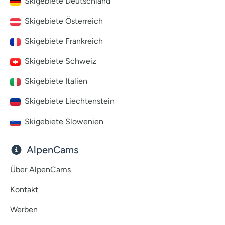
Skigebiete Deutschland
Skigebiete Österreich
Skigebiete Frankreich
Skigebiete Schweiz
Skigebiete Italien
Skigebiete Liechtenstein
Skigebiete Slowenien
AlpenCams
Über AlpenCams
Kontakt
Werben