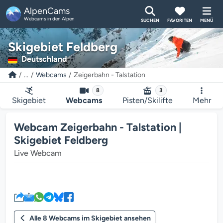
AlpenCams
Webcams in den Alpen
SUCHEN
FAVORITEN
MENÜ
Skigebiet Feldberg
Deutschland
...
Webcams
Zeigerbahn - Talstation
8
3
Skigebiet
Webcams
Pisten/Skilifte
Mehr
Webcam Zeigerbahn - Talstation |
Skigebiet Feldberg
Live Webcam
Der Webcam-Mediaplayer wird g
Alle 8 Webcams im Skigebiet ansehen