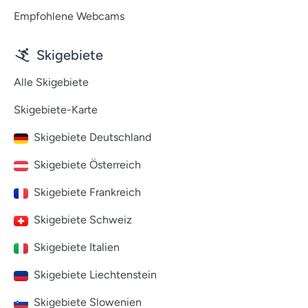
Empfohlene Webcams
Skigebiete
Alle Skigebiete
Skigebiete-Karte
Skigebiete Deutschland
Skigebiete Österreich
Skigebiete Frankreich
Skigebiete Schweiz
Skigebiete Italien
Skigebiete Liechtenstein
Skigebiete Slowenien