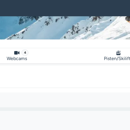
4
Webcams
Pisten/Skilif