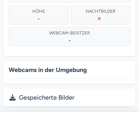
HÖHE
NACHTBILDER
-
WEBCAM-BESITZER
-
Webcams in der Umgebung
Gespeicherte Bilder