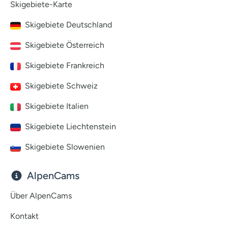
Skigebiete-Karte
Skigebiete Deutschland
Skigebiete Österreich
Skigebiete Frankreich
Skigebiete Schweiz
Skigebiete Italien
Skigebiete Liechtenstein
Skigebiete Slowenien
AlpenCams
Über AlpenCams
Kontakt