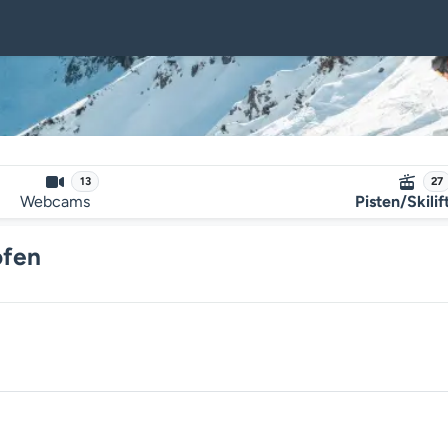
13
27
Webcams
Pisten/Skilif
ofen