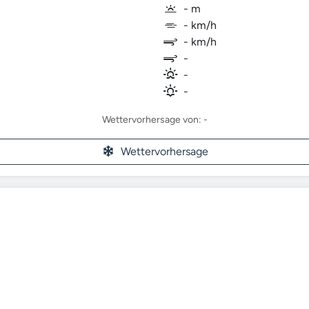
- m
- km/h
- km/h
-
-
-
Wettervorhersage von: -
Wettervorhersage