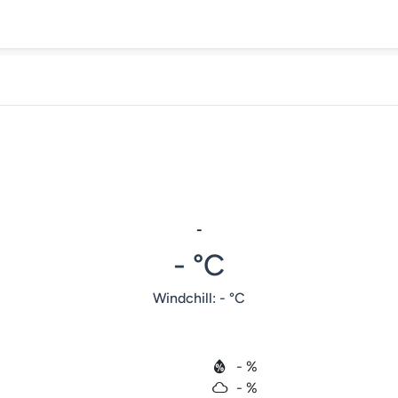
-
- °C
Windchill: - °C
- %
- %