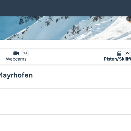
13
27
Webcams
Pisten/Skilif
 Mayrhofen