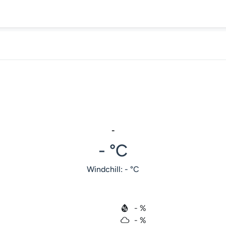
-
- °C
Windchill: - °C
- %
- %