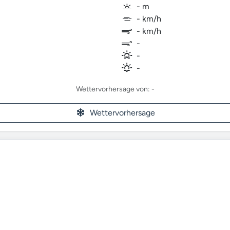
- m
- km/h
- km/h
-
-
-
Wettervorhersage von: -
Wettervorhersage