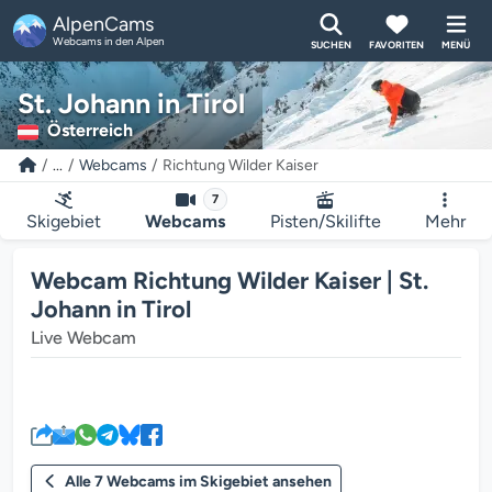
AlpenCams
Webcams in den Alpen
SUCHEN
FAVORITEN
MENÜ
St. Johann in Tirol
Österreich
...
Webcams
Richtung Wilder Kaiser
7
Skigebiet
Webcams
Pisten/Skilifte
Mehr
Webcam Richtung Wilder Kaiser | St.
Johann in Tirol
Live Webcam
Der Webcam-Mediaplayer wird g
Alle 7 Webcams im Skigebiet ansehen