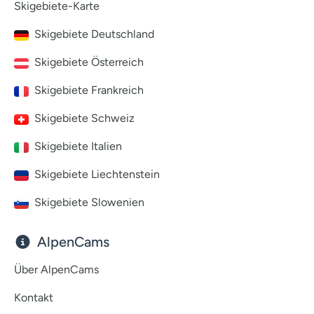
Skigebiete-Karte
Skigebiete Deutschland
Skigebiete Österreich
Skigebiete Frankreich
Skigebiete Schweiz
Skigebiete Italien
Skigebiete Liechtenstein
Skigebiete Slowenien
AlpenCams
Über AlpenCams
Kontakt