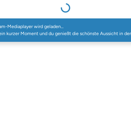
m-Mediaplayer wird geladen...
ein kurzer Moment und du genießt die schönste Aussicht in den