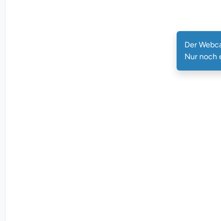
Der Webca
Nur noch 