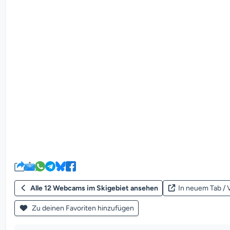
Alle 12 Webcams im Skigebiet ansehen
In neuem Tab / V
Zu deinen Favoriten hinzufügen