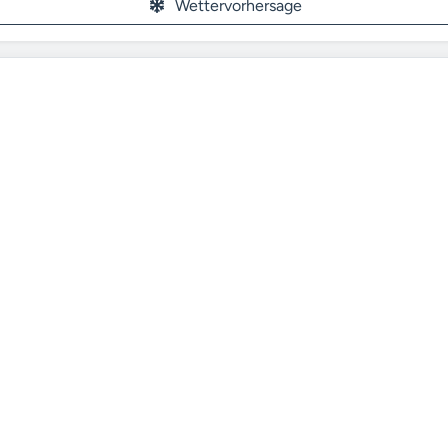
Wettervorhersage