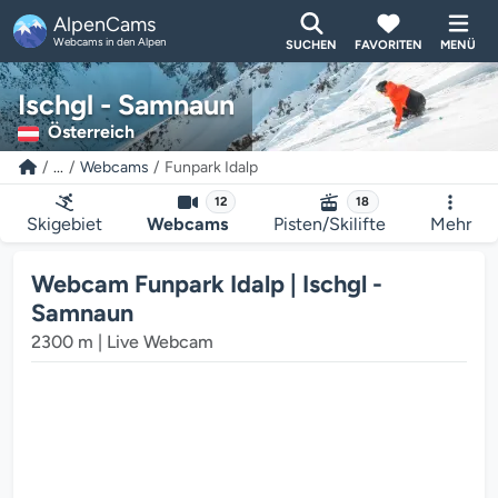
AlpenCams
Webcams in den Alpen
SUCHEN
FAVORITEN
MENÜ
Ischgl - Samnaun
Österreich
...
Webcams
Funpark Idalp
12
18
Skigebiet
Webcams
Pisten/Skilifte
Mehr
Webcam Funpark Idalp | Ischgl -
Samnaun
2300 m | Live Webcam