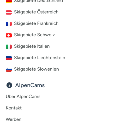
Skigebiete Deutschland
Skigebiete Österreich
Skigebiete Frankreich
Skigebiete Schweiz
Skigebiete Italien
Skigebiete Liechtenstein
Skigebiete Slowenien
AlpenCams
Über AlpenCams
Kontakt
Werben