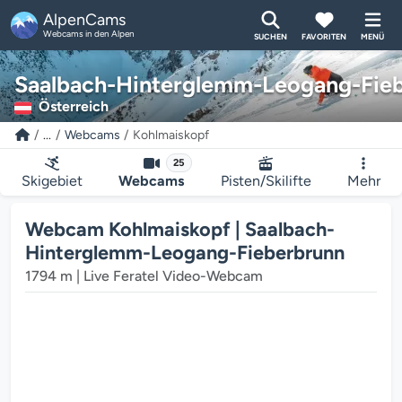
AlpenCams
Webcams in den Alpen
SUCHEN
FAVORITEN
MENÜ
Saalbach-Hinterglemm-Leogang-Fie
Österreich
...
Webcams
Kohlmaiskopf
25
Skigebiet
Webcams
Pisten/Skilifte
Mehr
Der Webcam-Mediaplayer wird geladen...
Webcam Kohlmaiskopf | Saalbach-
Hinterglemm-Leogang-Fieberbrunn
1794 m | Live Feratel Video-Webcam