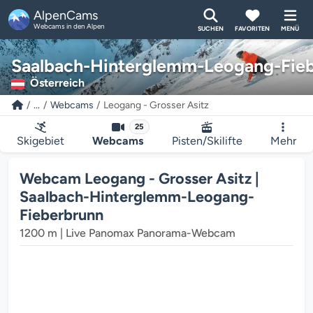
AlpenCams
Webcams in den Alpen
SUCHEN
FAVORITEN
MENÜ
Saalbach-Hinterglemm-Leogang-Fie
Österreich
...
Webcams
Leogang - Grosser Asitz
25
Skigebiet
Webcams
Pisten/Skilifte
Mehr
Webcam Leogang - Grosser Asitz |
Saalbach-Hinterglemm-Leogang-
Fieberbrunn
1200 m | Live Panomax Panorama-Webcam