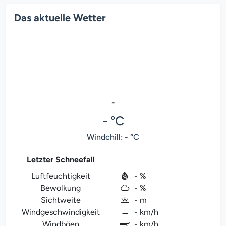
Das aktuelle Wetter
-
- °C
Windchill: - °C
Letzter Schneefall
Luftfeuchtigkeit
- %
Bewolkung
- %
Sichtweite
- m
Windgeschwindigkeit
- km/h
Windböen
- km/h