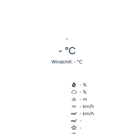
-
- °C
Windchill: - °C
- %
- %
- m
- km/h
- km/h
-
-