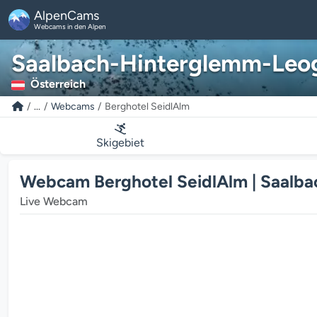
AlpenCams
Webcams in den Alpen
Saalbach-Hinterglemm-Leo
Österreich
...
Webcams
Berghotel SeidlAlm
Skigebiet
Webcam Berghotel SeidlAlm | Saalb
Live Webcam