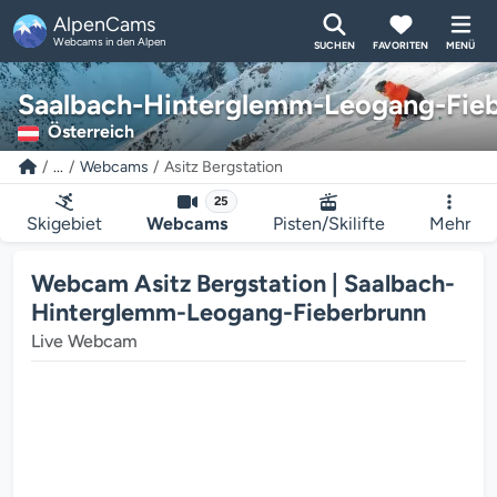
AlpenCams
Webcams in den Alpen
SUCHEN
FAVORITEN
MENÜ
Saalbach-Hinterglemm-Leogang-Fie
Österreich
...
Webcams
Asitz Bergstation
25
Skigebiet
Webcams
Pisten/Skilifte
Mehr
Webcam Asitz Bergstation | Saalbach-
Hinterglemm-Leogang-Fieberbrunn
Live Webcam