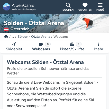
AlpenCams
Webcams in den Alpen
SUCHEN
FAVORITEN
MENÜ
Sölden - Ötztal Arena
Österreich
...
Sölden - Ötztal Arena
Webcams
8
3
Skigebiet
Webcams
Pisten/Skilifte
Mehr
Webcams Sölden - Ötztal Arena
Prüfe die aktuellen Schneeverhältnisse und das
Wetter
Schau dir die 8 Live-Webcams im Skigebiet Sölden -
Ötztal Arena an! Sieh dir sofort die aktuelle
Schneehöhe, die Wetterbedingungen und die
Auslastung auf den Pisten an. Perfekt für deine Ski-
oder Snowboardpläne!