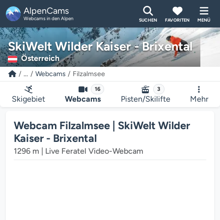
AlpenCams
Webcams in den Alpen
SUCHEN
FAVORITEN
MENÜ
SkiWelt Wilder Kaiser - Brixental
Österreich
...
Webcams
Filzalmsee
16
3
Skigebiet
Webcams
Pisten/Skilifte
Mehr
Webcam Filzalmsee | SkiWelt Wilder
Kaiser - Brixental
1296 m | Live Feratel Video-Webcam