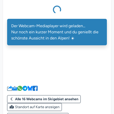
cam-Mediaplayer wird geladen...
Der Webcam-Mediaplayer wird geladen...
Nur noch ein kurzer Moment und du genießt die
schönste Aussicht in den Alpen! ☀️
Alle 16 Webcams im Skigebiet ansehen
Standort auf Karte anzeigen