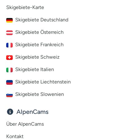
Skigebiete-Karte
Skigebiete Deutschland
Skigebiete Österreich
Skigebiete Frankreich
Skigebiete Schweiz
Skigebiete Italien
Skigebiete Liechtenstein
Skigebiete Slowenien
AlpenCams
Über AlpenCams
Kontakt