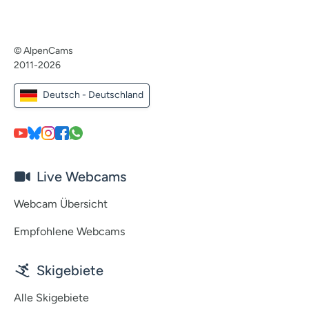
© AlpenCams
2011-2026
Deutsch - Deutschland
Live Webcams
Webcam Übersicht
Empfohlene Webcams
Skigebiete
Alle Skigebiete