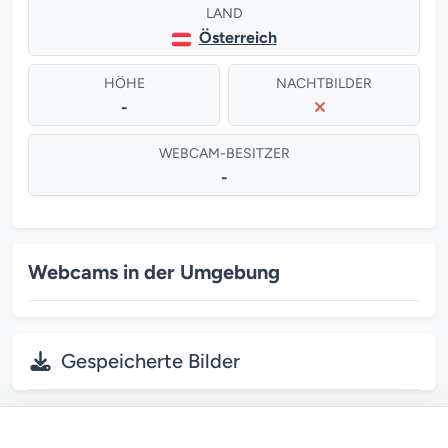
LAND
Österreich
HÖHE
NACHTBILDER
-
WEBCAM-BESITZER
-
Webcams in der Umgebung
Gespeicherte Bilder