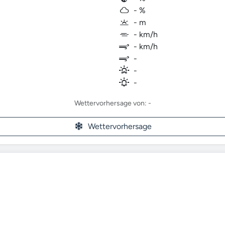
- %
- m
- km/h
- km/h
-
-
-
Wettervorhersage von: -
Wettervorhersage