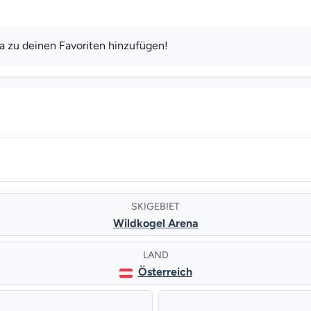
 zu deinen Favoriten hinzufügen!
SKIGEBIET
Wildkogel Arena
LAND
Österreich