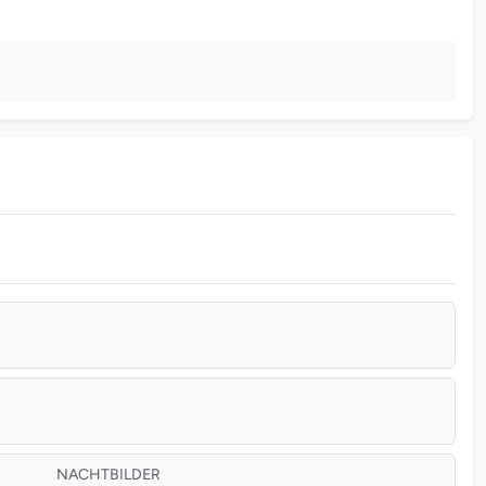
NACHTBILDER