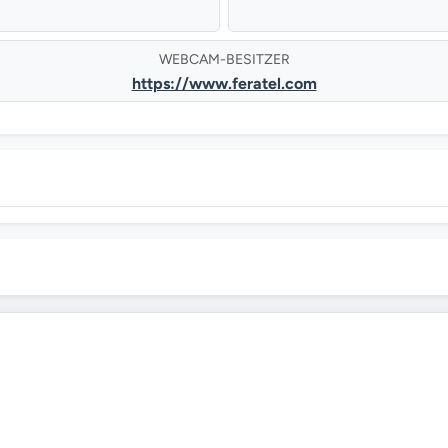
WEBCAM-BESITZER
https://www.feratel.com