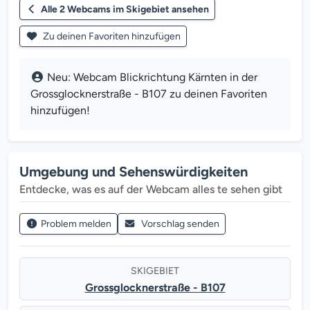
Alle 2 Webcams im Skigebiet ansehen
Zu deinen Favoriten hinzufügen
Neu: Webcam Blickrichtung Kärnten in der
Grossglocknerstraße - B107 zu deinen Favoriten
hinzufügen!
Umgebung und Sehenswürdigkeiten
Entdecke, was es auf der Webcam alles te sehen gibt
Problem melden
Vorschlag senden
SKIGEBIET
Grossglocknerstraße - B107