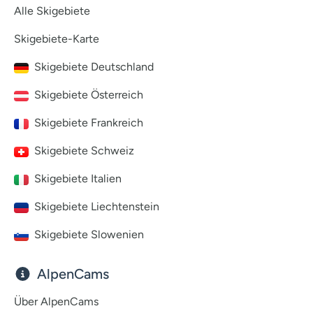
Alle Skigebiete
Skigebiete-Karte
Skigebiete Deutschland
Skigebiete Österreich
Skigebiete Frankreich
Skigebiete Schweiz
Skigebiete Italien
Skigebiete Liechtenstein
Skigebiete Slowenien
AlpenCams
Über AlpenCams