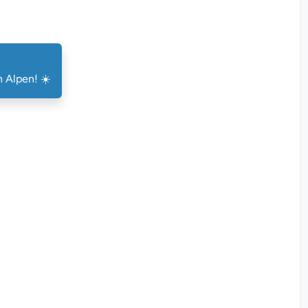
 Alpen! ☀️