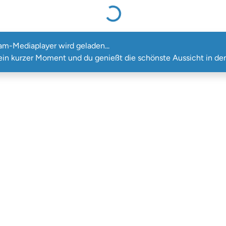
m-Mediaplayer wird geladen...
ein kurzer Moment und du genießt die schönste Aussicht in den