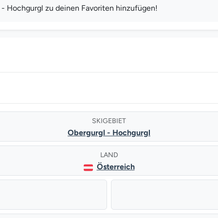
- Hochgurgl zu deinen Favoriten hinzufügen!
SKIGEBIET
Obergurgl - Hochgurgl
LAND
Österreich