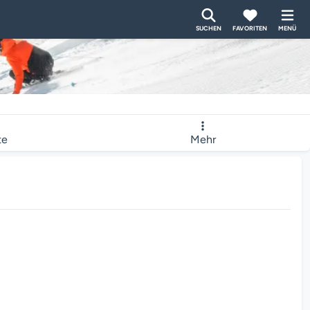
SUCHEN
FAVORITEN
MENÜ
te
Mehr