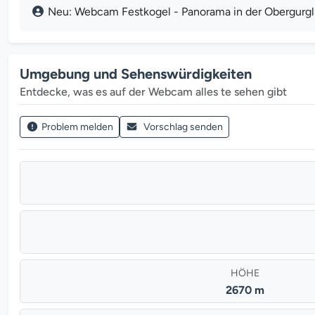
Neu: Webcam Festkogel - Panorama in der Obergurgl 
Umgebung und Sehenswürdigkeiten
Entdecke, was es auf der Webcam alles te sehen gibt
Problem melden
Vorschlag senden
HÖHE
2670 m