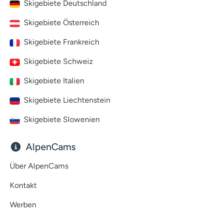
Skigebiete Deutschland
Skigebiete Österreich
Skigebiete Frankreich
Skigebiete Schweiz
Skigebiete Italien
Skigebiete Liechtenstein
Skigebiete Slowenien
AlpenCams
Über AlpenCams
Kontakt
Werben