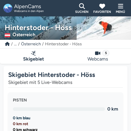
AlpenCams
Webcams in den Alpen
SUCHEN
FAVORITEN
MENÜ
Hinterstoder - Höss
Österreich
...
Österreich
Hinterstoder - Höss
5
Skigebiet
Webcams
Skigebiet Hinterstoder - Höss
Skigebiet mit 5 Live-Webcams
PISTEN
0 km
0 km blau
0 km rot
0 km schwarz