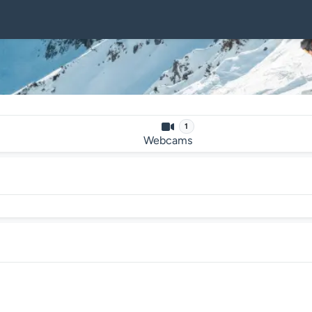
1
Webcams