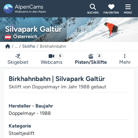
AlpenCams
Webcams in den Alpen
SUCHEN
FAVORITEN
MENÜ
Silvapark Galtür
Österreich
...
Skilifte
Birkhahnbahn
5
2
Skigebiet
Webcams
Pisten/Skilifte
Mehr
Birkhahnbahn | Silvapark Galtür
Skilift von Doppelmayr im Jahr 1988 gebaut
Hersteller - Baujahr
Doppelmayr - 1988
Kategorie
Stoeltjeslift