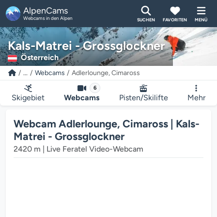
AlpenCams
Webcams in den Alpen
SUCHEN
FAVORITEN
MENÜ
Kals-Matrei - Grossglockner
Österreich
...
Webcams
Adlerlounge, Cimaross
6
Skigebiet
Webcams
Pisten/Skilifte
Mehr
Webcam Adlerlounge, Cimaross | Kals-
Matrei - Grossglockner
2420 m | Live Feratel Video-Webcam
ebcam-Mediaplayer wird geladen...