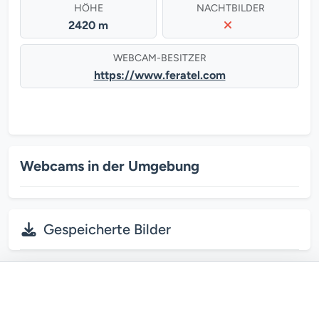
HÖHE
NACHTBILDER
2420 m
WEBCAM-BESITZER
https://www.feratel.com
Webcams in der Umgebung
Gespeicherte Bilder