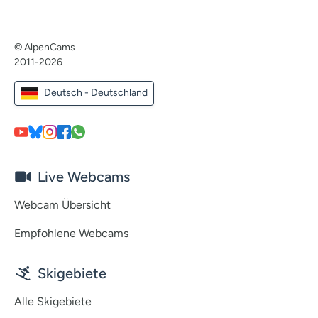
© AlpenCams
2011-2026
Deutsch - Deutschland
Live Webcams
Webcam Übersicht
Empfohlene Webcams
Skigebiete
Alle Skigebiete