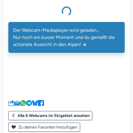
Der Webcam-Mediaplayer wird geladen...
Nur noch ein kurzer Moment und du genießt die
schönste Aussicht in den Alpen! ☀️
Alle 6 Webcams im Skigebiet ansehen
Zu deinen Favoriten hinzufügen