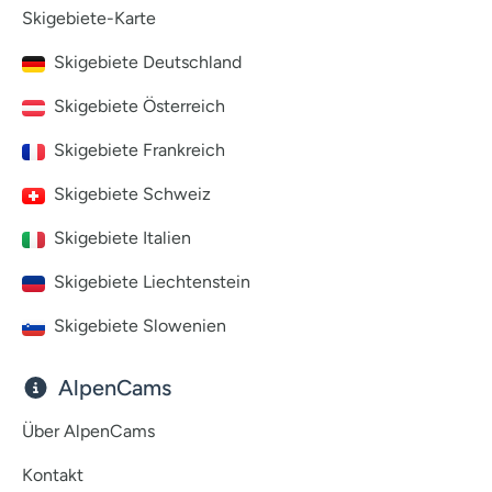
Skigebiete-Karte
Skigebiete Deutschland
Skigebiete Österreich
Skigebiete Frankreich
Skigebiete Schweiz
Skigebiete Italien
Skigebiete Liechtenstein
Skigebiete Slowenien
AlpenCams
Über AlpenCams
Kontakt