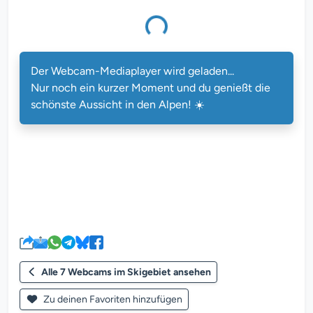
cam-Mediaplayer wird geladen...
Der Webcam-Mediaplayer wird geladen...
Nur noch ein kurzer Moment und du genießt die
schönste Aussicht in den Alpen! ☀️
Alle 7 Webcams im Skigebiet ansehen
Zu deinen Favoriten hinzufügen