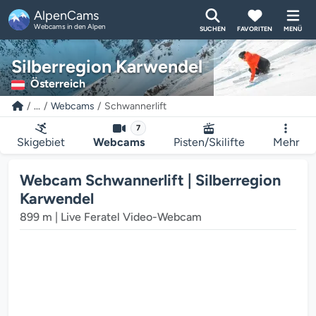
AlpenCams
Webcams in den Alpen
SUCHEN
FAVORITEN
MENÜ
Silberregion Karwendel
Österreich
...
Webcams
Schwannerlift
7
Skigebiet
Webcams
Pisten/Skilifte
Mehr
Webcam Schwannerlift | Silberregion
Karwendel
899 m | Live Feratel Video-Webcam